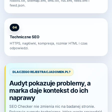
robots.txt, sitemap.xml, llms.txt, rss.xml, feed.xml i
feed.json.
04
Techniczne SEO
HTTPS, nagłówki, kompresja, rozmiar HTML i czas
odpowiedzi.
DLACZEGO REJESTRACJADOMEN.PL?
Audyt pokazuje problemy, a
marka daje kontekst do ich
naprawy
SEO Checker nie zmienia nic na badanej stronie.
Pokazuje sygnały techniczne, które warto sprawdzić