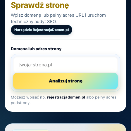
Sprawdź stronę
Wpisz domenę lub pełny adres URL i uruchom
techniczny audyt SEO.
Narzędzie RejestracjaDomen.pl
Domena lub adres strony
Analizuj stronę
Możesz wpisać np.
rejestracjadomen.pl
albo pełny adres
podstrony.